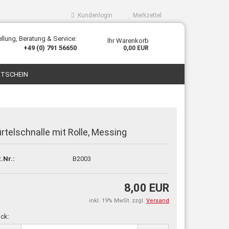
Kundenlogin
Merkzettel
llung, Beratung & Service:
Ihr Warenkorb
+49 (0) 791 56650
0,00 EUR
TSCHEIN
rtelschnalle mit Rolle, Messing
llen
.Nr.:
B2003
vergessen?
8,00 EUR
inkl. 19% MwSt. zzgl.
Versand
ck: