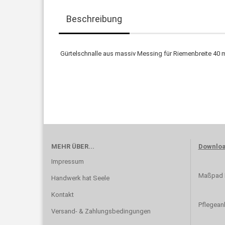
Beschreibung
Gürtelschnalle aus massiv Messing für Riemenbreite 40
MEHR ÜBER...
Downlo
Impressum
Maßpad B
Handwerk hat Seele
Kontakt
Pflegean
Versand- & Zahlungsbedingungen