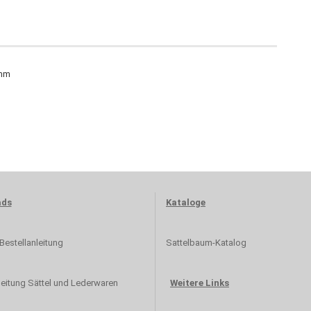
 mm
ads
Kataloge
estellanleitung
Sattelbaum-Katalog
leitung Sättel und Lederwaren
Weitere Links