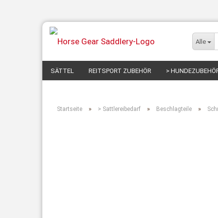
Alle
SÄTTEL
REITSPORT ZUBEHÖR
> HUNDEZUBEHÖ
»
»
»
Startseite
> Sattlereibedarf
Beschlagteile
Sch